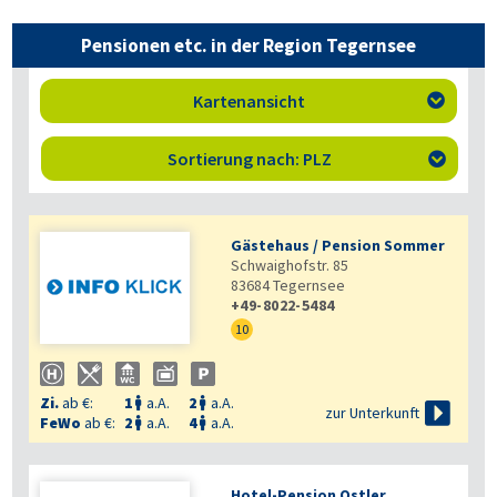
Pensionen etc. in der Region Tegernsee
Kartenansicht

Sortierung nach: PLZ

Gästehaus / Pension Sommer
Schwaighofstr. 85
83684
Tegernsee
+49-8022-5484
10
Zi.
ab €:
1
a.A.
2
a.A.



zur Unterkunft
FeWo
ab €:
2
a.A.
4
a.A.


Hotel-Pension Ostler