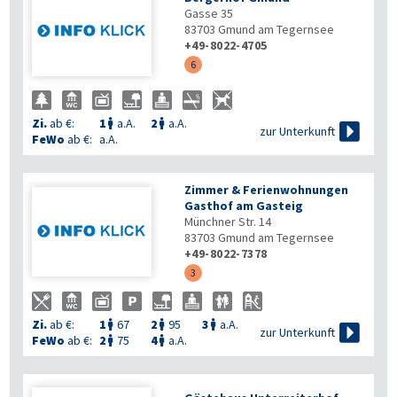
Gasse 35
83703
Gmund am Tegernsee
+49-8022-4705
6
Zi.
ab €:
1
a.A.
2
a.A.



zur Unterkunft
FeWo
ab €:
a.A.
Zimmer & Ferienwohnungen
Gasthof am Gasteig
Münchner Str. 14
83703
Gmund am Tegernsee
+49-8022-7378
3
Zi.
ab €:
1
67
2
95
3
a.A.




zur Unterkunft
FeWo
ab €:
2
75
4
a.A.

