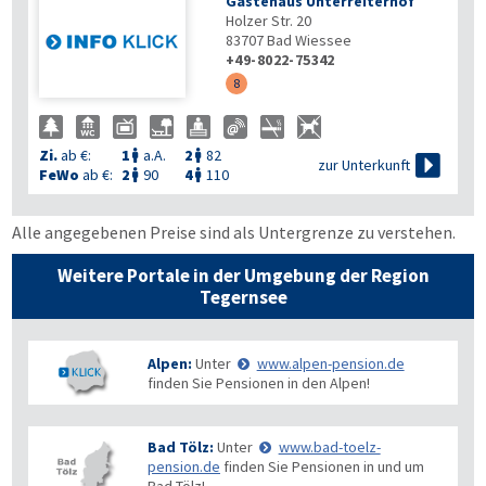
Gästehaus Unterreiterhof
Holzer Str. 20
83707
Bad Wiessee
+49-8022-75342
8
Zi.
ab €:
1
a.A.
2
82



zur Unterkunft
FeWo
ab €:
2
90
4
110


Alle angegebenen Preise sind als Untergrenze zu verstehen.
Weitere Portale in der Umgebung der Region
Tegernsee
Alpen:
Unter
www.alpen-pension.de
finden Sie Pensionen in den Alpen!
Bad Tölz:
Unter
www.bad-toelz-
pension.de
finden Sie Pensionen in und um