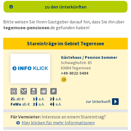
zu den Unterkünften

Bitte weisen Sie Ihren Gastgeber darauf hin, dass Sie ihn über
tegernsee-pensionen
.de
gefunden haben!
Stareinträge im Gebiet Tegernsee
Gästehaus / Pension Sommer
Schwaighofstr. 85
83684
Tegernsee
+49-8022-5484
10
Zi.
ab €:
1
a.A.
2
a.A.



zur Unterkunft
FeWo
ab €:
2
a.A.
4
a.A.


Für Vermieter:
Interesse an einem Stareintrag?
Hier klicken für mehr
Informationen