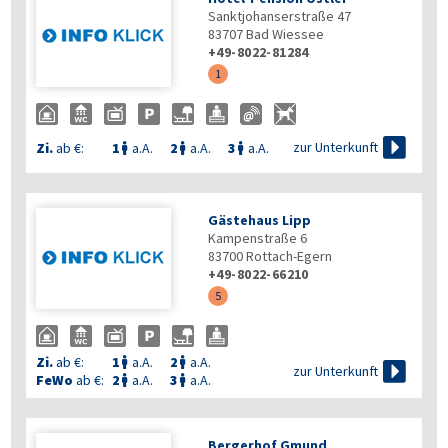
Sanktjohanserstraße 47
83707
Bad Wiessee
+49-8022-81284
1

zur Unterkunft
Zi.
ab €:
1
a.A.
2
a.A.
3
a.A.



Gästehaus Lipp
Kampenstraße 6
83700
Rottach-Egern
+49-8022-66210
5
Zi.
ab €:
1
a.A.
2
a.A.



zur Unterkunft
FeWo
ab €:
2
a.A.
3
a.A.


Bergerhof Gmund