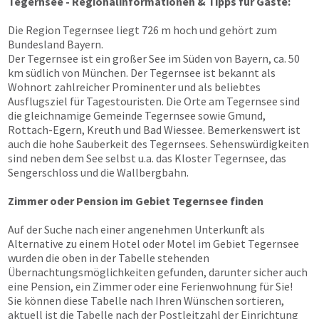
Tegernsee - Regionalinformationen & Tipps für Gäste:
Die Region Tegernsee liegt 726 m hoch und gehört zum
Bundesland Bayern.
Der Tegernsee ist ein großer See im Süden von Bayern, ca. 50
km südlich von München. Der Tegernsee ist bekannt als
Wohnort zahlreicher Prominenter und als beliebtes
Ausflugsziel für Tagestouristen. Die Orte am Tegernsee sind
die gleichnamige Gemeinde Tegernsee sowie Gmund,
Rottach-Egern, Kreuth und Bad Wiessee. Bemerkenswert ist
auch die hohe Sauberkeit des Tegernsees. Sehenswürdigkeiten
sind neben dem See selbst u.a. das Kloster Tegernsee, das
Sengerschloss und die Wallbergbahn.
Zimmer oder Pension im Gebiet Tegernsee finden
Auf der Suche nach einer angenehmen Unterkunft als
Alternative zu einem Hotel oder Motel im Gebiet Tegernsee
wurden die oben in der Tabelle stehenden
Übernachtungsmöglichkeiten gefunden, darunter sicher auch
eine Pension, ein Zimmer oder eine Ferienwohnung für Sie!
Sie können diese Tabelle nach Ihren Wünschen sortieren,
aktuell ist die Tabelle nach der Postleitzahl der Einrichtung