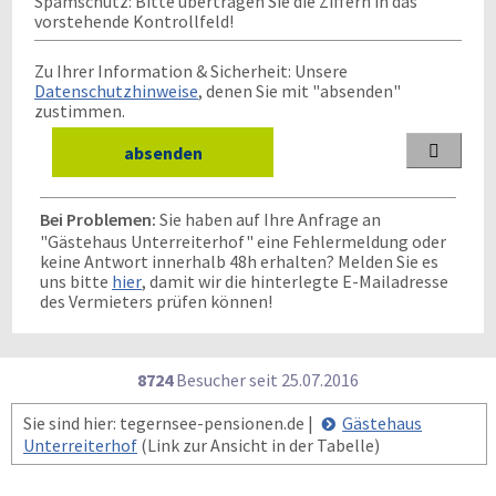
Spamschutz: Bitte übertragen Sie die Ziffern in das
vorstehende Kontrollfeld!
Zu Ihrer Information & Sicherheit: Unsere
Datenschutzhinweise
, denen Sie mit "absenden"
zustimmen.

Bei Problemen:
Sie haben auf Ihre Anfrage an
"Gästehaus Unterreiterhof" eine Fehlermeldung oder
keine Antwort innerhalb 48h erhalten? Melden Sie es
uns bitte
hier
, damit wir die hinterlegte E-Mailadresse
des Vermieters prüfen können!
8724
Besucher seit
2
5.0
7.2
0
1
6
Sie sind hier: tegernsee-pensionen.de |
Gästehaus
Unterreiterhof
(Link zur Ansicht in der Tabelle)