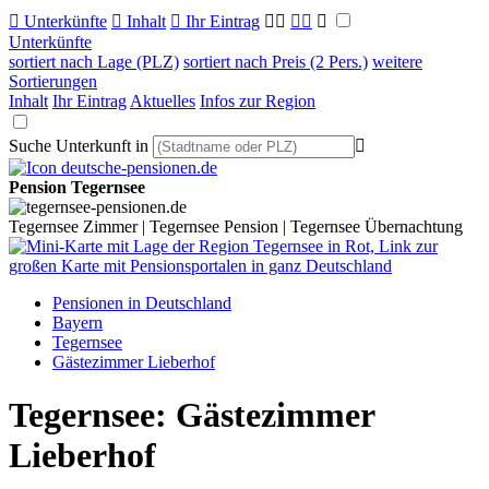

Unterkünfte

Inhalt

Ihr Eintrag



Unterkünfte
sortiert nach Lage (PLZ)
sortiert nach Preis (2 Pers.)
weitere
Sortierungen
Inhalt
Ihr Eintrag
Aktuelles
Infos zur Region
Suche Unterkunft in

Pension Tegernsee
Tegernsee Zimmer | Tegernsee Pension | Tegernsee Übernachtung
Pensionen in Deutschland
Bayern
Tegernsee
Gästezimmer Lieberhof
Tegernsee: Gästezimmer
Lieberhof