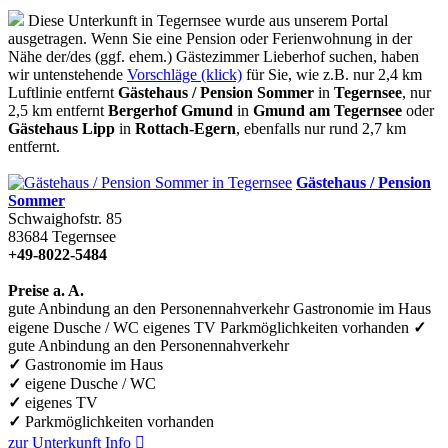
Diese Unterkunft in Tegernsee wurde aus unserem Portal
ausgetragen. Wenn Sie eine Pension oder Ferienwohnung in der
Nähe der/des (ggf. ehem.) Gästezimmer Lieberhof suchen, haben
wir untenstehende
Vorschläge (klick)
für Sie, wie z.B. nur 2,4 km
Luftlinie entfernt
Gästehaus / Pension Sommer
in
Tegernsee
, nur
2,5 km entfernt
Bergerhof Gmund
in
Gmund am Tegernsee
oder
Gästehaus Lipp
in
Rottach-Egern
, ebenfalls nur rund 2,7 km
entfernt.
Gästehaus / Pension
Sommer
Schwaighofstr. 85
83684
Tegernsee
+49-8022-5484
Preise a. A.
gute Anbindung an den Personennahverkehr
Gastronomie im Haus
eigene Dusche / WC
eigenes TV
Parkmöglichkeiten vorhanden
✓
gute Anbindung an den Personennahverkehr
✓
Gastronomie im Haus
✓
eigene Dusche / WC
✓
eigenes TV
✓
Parkmöglichkeiten vorhanden
zur Unterkunft
Info
